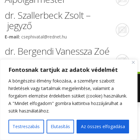
dr. Szallerbeck Zsolt –
jegyző
E-mail:
csephivatal@rednet.hu
dr. Bergendi Vanessza Zoé
06 34/458-227, 06 30/5973560
Fontosnak tartjuk az adatok védelmét
Copyright © 2023
Csép Község
. All rights reserved. -
Adatkezelési
A böngészési élmény fokozása, a személyre szabott
tájékoztató
.
hirdetések vagy tartalmak megjelenítése, valamint a
forgalom elemzése érdekében sütiket (cookie) használunk.
Powered by Allspark
A "Mindet elfogadom" gombra kattintva hozzájárulhat a
sütik használatához.
Testreszabás
Elutasítás
Az összes elfogadása