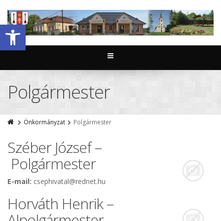
Eszköztár megnyitása
Polgármester
Önkormányzat
Polgármester
Széber József –
Polgármester
E-mail:
csephivatal@rednet.hu
Horváth Henrik –
Alpolgármester