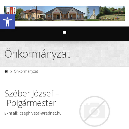
Eszköztár megnyitása
Önkormányzat
Önkormányzat
Széber József –
Polgármester
E-mail:
csephivatal@rednet.hu