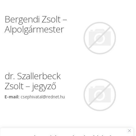
Bergendi Zsolt –
Alpolgármester
dr. Szallerbeck
Zsolt – jegyző
E-mail:
csephivatal@rednet.hu
Szabó Mihály –