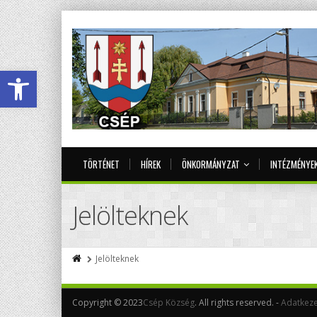
Eszköztár megnyitása
TÖRTÉNET
HÍREK
ÖNKORMÁNYZAT
INTÉZMÉNYE
Jelölteknek
Jelölteknek
Copyright © 2023
Csép Község
. All rights reserved. -
Adatkeze